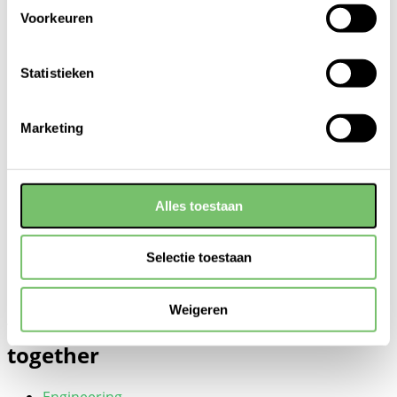
Onze aanpak
Voorkeuren
NL
EN
Statistieken
NL
EN
Marketing
Search for:
Search Button
Serieproductie
Alles toestaan
Selectie toestaan
challenging
Weigeren
technology
together
Engineering