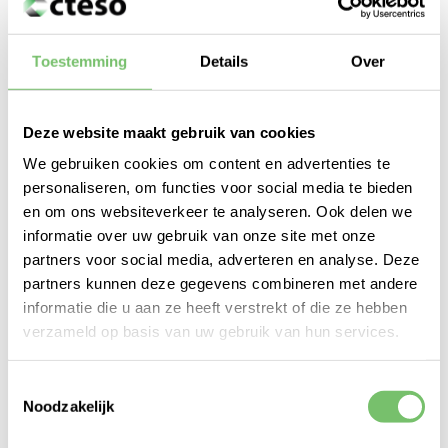
Team
Werken bij ons
Samenwerken
Toestemming
Details
Over
Onze aanpak
Home
Deze website maakt gebruik van cookies
Engineering
Automatisering
We gebruiken cookies om content en advertenties te
Machinebouw
personaliseren, om functies voor social media te bieden
Consulting
en om ons websiteverkeer te analyseren. Ook delen we
End-to-end expertise
informatie over uw gebruik van onze site met onze
Contact
partners voor social media, adverteren en analyse. Deze
partners kunnen deze gegevens combineren met andere
Cases
informatie die u aan ze heeft verstrekt of die ze hebben
Nieuws
verzameld op basis van uw gebruik van hun services.
Over ons
Over CTESO
Toestemmingsselectie
Team
Noodzakelijk
Werken bij ons
Samenwerken